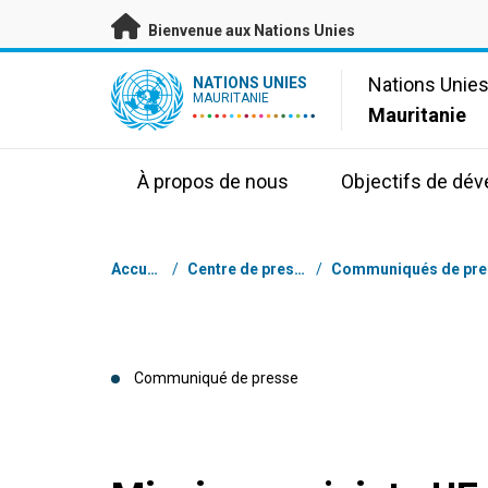
Passer au contenu principal
Bienvenue aux Nations Unies
UN Logo
Nations Unie
NATIONS UNIES
MAURITANIE
Mauritanie
À propos de nous
Objectifs de dé
Fil d'Ariane
Accueil
/
Centre de presse
/
Communiqué de presse