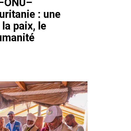
UE–ONU–
itanie : une
la paix, le
umanité