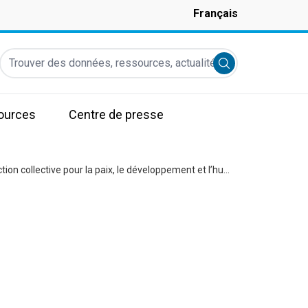
Français
Trouver des données, ressources, actualités et autres informati
Submit search
ources
Centre de presse
Mission conjointe UE–ONU–Gouvernement en Mauritanie : une action collective pour la paix, le développement et l’humanité