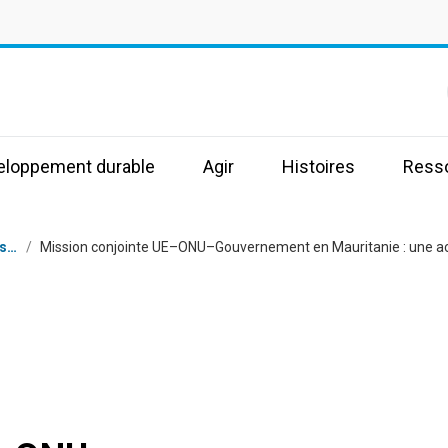
s
veloppement durable
Agir
Histoires
Ress
Communiqués de presse
/