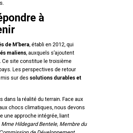
s.
épondre à
enir
és de M’bera
, établi en 2012, qui
iés maliens
, auxquels s’ajoutent
. Ce site constitue le troisième
pays. Les perspectives de retour
t mis sur des
solutions durables et
 dans la réalité du terrain. Face aux
 et aux chocs climatiques, nous devons
ie une approche intégrée, liant
—
Mme
Hildegard Bentele, Membre du
la Commission de Développement