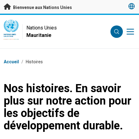
Passer au contenu principal
Bienvenue aux Nations Unies
UN Logo
Nations Unies
Mauritanie
NATIONS UNIES
MAURITANIE
Fil d'Ariane
Accueil
/
Histoires
Nos histoires. En savoir
plus sur notre action pour
les objectifs de
développement durable.