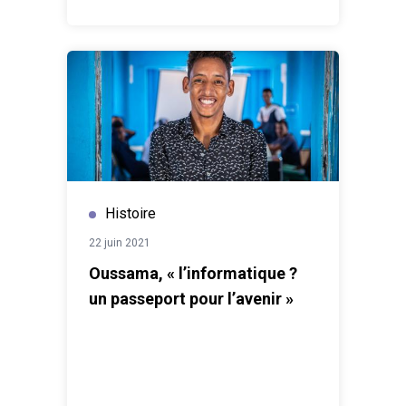
sensibilisées aux enjeux de la santé
reproductive.*Sina est un nom d’empruntConsultez la
publication sur la page UNFPA :
UNFPA Mauritanie |
Accouchement assisté dans le camion clinique, une
mère et son bébé sauvés de justesse
Histoire
22 juin 2021
Oussama, « l’informatique ?
un passeport pour l’avenir »