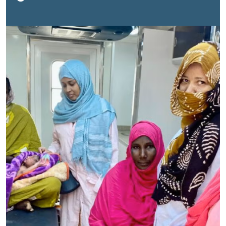
à la frontière avec le Mali, elle y a trouvé une
assistance au moment le plus crucial de sa vie : un
accouchement hors du commun, rendu possible par le
camion-clinique mobile de l’UNFPA pour cette jeune
femme qui a vécu une grossesse ponctuée de peurs
et d’incertitudes.À seulement 20 ans, Sina est déjà
mère de quatre enfants. Son histoire commence de
l’autre côté de la frontière, au Mali, où l’insécurité a
bouleversé son existence. « Un village tout près du
nôtre a été attaqué… des gens ont été tués. Nous
avons eu peur. Nous sommes partis avant que cela ne
nous arrive aussi. Lorsqu’elle fuit son village, elle est
enceinte de quatre mois. Avec sa famille, elle trouve
refuge à Neré, où vit une tante installée depuis plus
d’un an. Elle tente de reconstruire une vie. « Depuis
mon arrivée en Mauritanie, j’ai commencé à me sentir
plus en sécurité », confie-t-elle.Lorsqu’elle franchit la
frontière, elle portait en elle un enfant de quatre mois.
Sans suivi médical, affaiblie par l’exil, elle ignore que