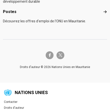
développement durable
Postes
Pos
Découvrez les offres d'emploi de l'ONU en Mauritanie.
twitter-x
facebook-f
Droits d'auteur © 2026 Nations Unies en Mauritanie
NATIONS UNIES
Contacter
Global U.N. menu
Droits d'auteur